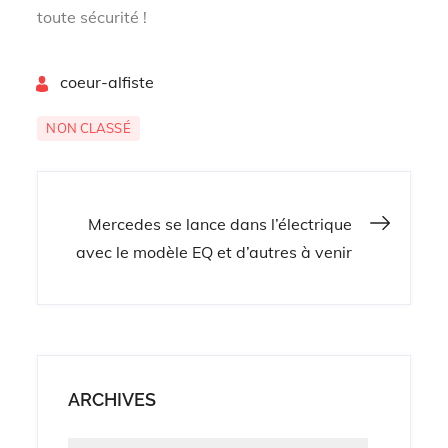
toute sécurité !
By
coeur-alfiste
NON CLASSÉ
Navigation
Mercedes se lance dans l’électrique
avec le modèle EQ et d’autres à venir
de
l’article
ARCHIVES