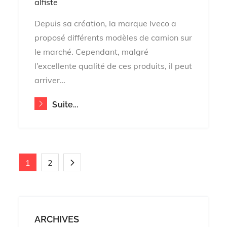
on
alfiste
Depuis sa création, la marque Iveco a
proposé différents modèles de camion sur
le marché. Cependant, malgré
l’excellente qualité de ces produits, il peut
arriver…
Suite...
Pagination
1
2
des
ARCHIVES