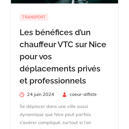
TRANSPORT
Les bénéfices d’un
chauffeur VTC sur Nice
pour vos
déplacements privés
et professionnels
Posted
24 juin 2024
By
coeur-alfiste
on
Se déplacer dans une ville aussi
dynamique que Nice peut parfois
s’avérer compliqué, surtout si l’on