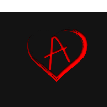
des
publications