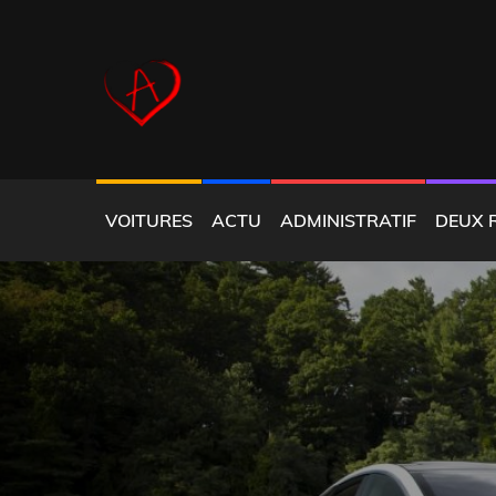
Skip
to
content
COEUR ALFISTE
VOITURES
ACTU
ADMINISTRATIF
DEUX 