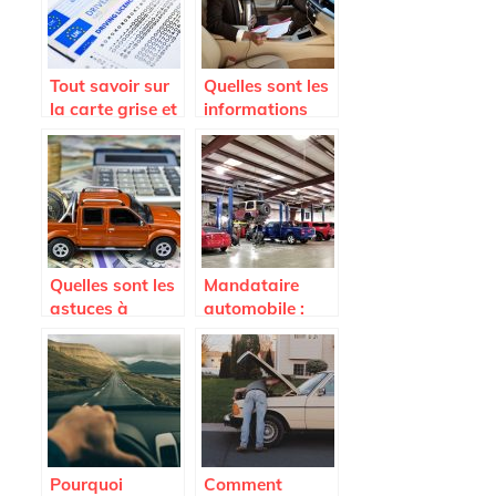
Tout savoir sur
Quelles sont les
la carte grise et
informations
son duplicata
contenues dans
une carte grise ?
Quelles sont les
Mandataire
astuces à
automobile :
connaître pour
Tout savoir sur
payer le moins
ce nouveau type
cher possible
de vendeur auto
son assurance
auto ?
Pourquoi
Comment