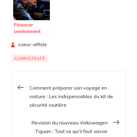
Financer
sereinement
l’achat de votre
By
vehicule
coeur-alfiste
ADMINISTRATIF
Navigation
Comment préparer son voyage en
voiture : Les indispensables du kit de
de
sécurité routière
l’article
Revision du nouveau Volkswagen
Tiguan : Tout ce qu’il faut savoir