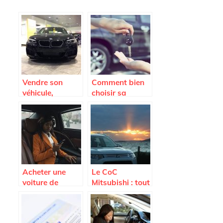
Vendre son
Comment bien
véhicule,
choisir sa
comment faire ?
voiture ?
Acheter une
Le CoC
voiture de
Mitsubishi : tout
seconde main,
savoir sur ce
focus sur le côté
document
administratif
indispensable