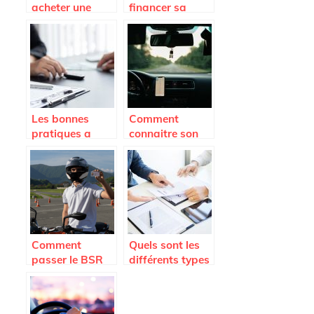
acheter une
financer sa
voiture
flotte
d’occasion ?
automobile
pour son
entreprise ?
Les bonnes
Comment
pratiques a
connaitre son
connaitre
nombre de
lorsqu’on vend
points de
un vehicule
permis ? Auto
d’occasion.
Moto Pneu
Comment
Quels sont les
passer le BSR
différents types
rapidement ?
d’assurances
auto ?