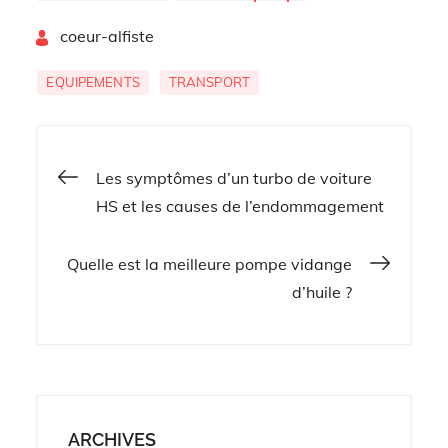
voiture HS et les
vidange d’huile
By
causes de
coeur-alfiste
?
l’endommagem
ent
EQUIPEMENTS
TRANSPORT
Navigation
Les symptômes d’un turbo de voiture
HS et les causes de l’endommagement
de
Quelle est la meilleure pompe vidange
l’article
d’huile ?
ARCHIVES