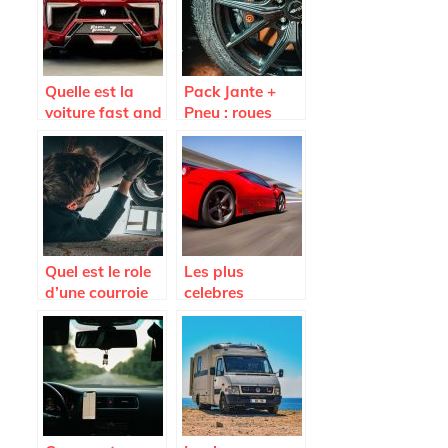
Quelle est la
Pack Jante +
voiture fast and
Pneu : roues
Furious 7 la plus
completes pas
vendue aux
cheres sur
encheres ?
Avatacar.com
Quel est le role
Les plus
d’une courroie
celebres
d’alternateur
voitures de
legende