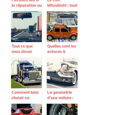
la réparation ou
Mitsubishi : tout
au
savoir sur ce
remplacement
document
du pare-brise
indispensable
Tout ce que
Quelles sont les
vous devez
astuces à
savoir avant
connaître pour
l’achat d’un
payer le moins
pare-brise de
cher possible
voiture
son assurance
auto ?
Comment bien
La geometrie
choisir sa
d’une voiture :
remorque ?
quand et
pourquoi la
faire ?