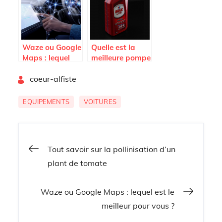
Waze ou Google
Quelle est la
Maps : lequel
meilleure pompe
est le meilleur
vidange d’huile
By
pour vous ?
coeur-alfiste
?
EQUIPEMENTS
VOITURES
Navigation
Tout savoir sur la pollinisation d’un
plant de tomate
de
Waze ou Google Maps : lequel est le
l’article
meilleur pour vous ?