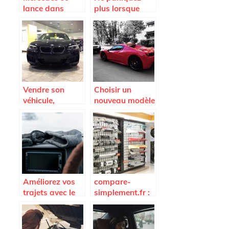
lance dans
plus lorsque
l’électrique avec
vous tombez en
le modèle EQ et
panne; appelez
d’autres à venir
la fourrière
Vendre son
Choisir un
véhicule,
nouveau modèle
comment faire ?
de voiture.
Améliorez vos
compare-
trajets avec le
simplement.fr :
lecteur DVD
pour bénéficier
voiture
des meilleurs
prix pour les