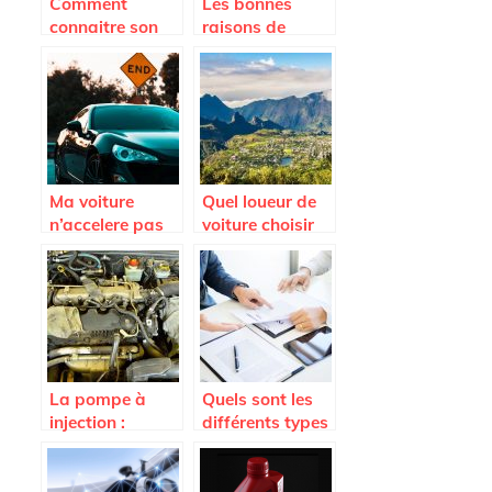
Comment
Les bonnes
connaitre son
raisons de
nombre de
voyager en van
points de
permis ? Auto
Moto Pneu
Ma voiture
Quel loueur de
n’accelere pas
voiture choisir
plus; est-ce que
sur l’Ile de la
je dois changer
Reunion ?
l’embrayage ?
La pompe à
Quels sont les
injection :
différents types
l’essentiel à
d’assurances
retenir
auto ?