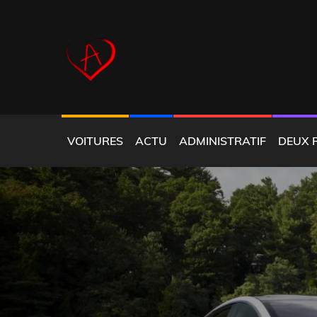
Skip
to
content
COEUR ALFISTE
VOITURES
ACTU
ADMINISTRATIF
DEUX 