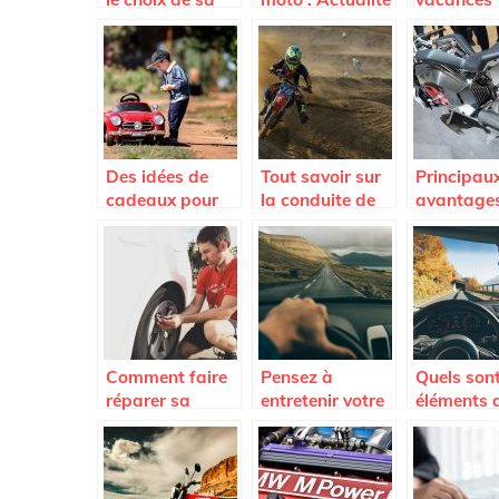
première moto ?
moto, scooter,
equipements et
accessoires
moto
Des idées de
Tout savoir sur
Principau
cadeaux pour
la conduite de
avantage
votre enfant
la moto
motos
électrique
Comment faire
Pensez à
Quels sont
réparer sa
entretenir votre
éléments 
voiture à petits
voiture avant un
peuvent
prix ?
long voyage
endommag
pare-bris
d’une voit