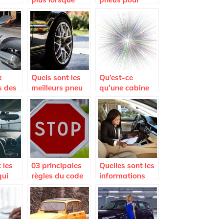
vous tombez en
votre moto
panne; appelez
la fourrière
x
Quels sont les
Qu’est-ce
s des
meilleurs pneu
qu’une cabine
de la marque
de sablage ?
s
Hankook ?
 les
03 principales
Quelles sont les
qui
règles du code
informations
de la route à
contenues dans
er le
respecter pour
une carte grise ?
e
aller en voiture
ure ?