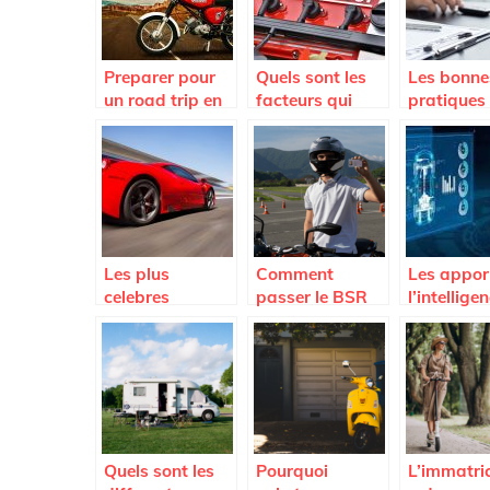
Preparer pour
Quels sont les
Les bonne
un road trip en
facteurs qui
pratiques
moto
peuvent
connaitre
endommager
lorsqu’on
une voiture ?
un vehicul
d’occasion
Les plus
Comment
Les appor
celebres
passer le BSR
l’intellige
voitures de
rapidement ?
artificiell
legende
le secteur
automobil
Quels sont les
Pourquoi
L’immatric