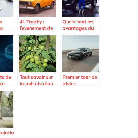
s
4L Trophy :
Quels sont les
 a
l’evenement de
avantages du
sport auto a ne
Land Rover
 vend
pas manquer
Range Rover
e
Velar Auric
.
Edition ?
ts de
Tout savoir sur
Premier tour de
nce
la pollinisation
piste :
e dans
d’un plant de
apprendre à
tomate
piloter une
e.
voiture
ulatio