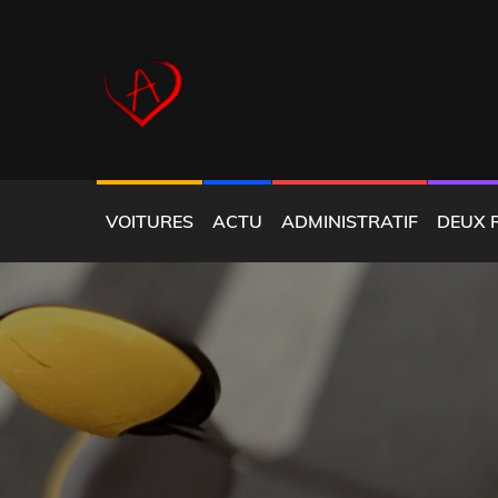
Skip
to
content
COEUR ALFISTE
VOITURES
ACTU
ADMINISTRATIF
DEUX 