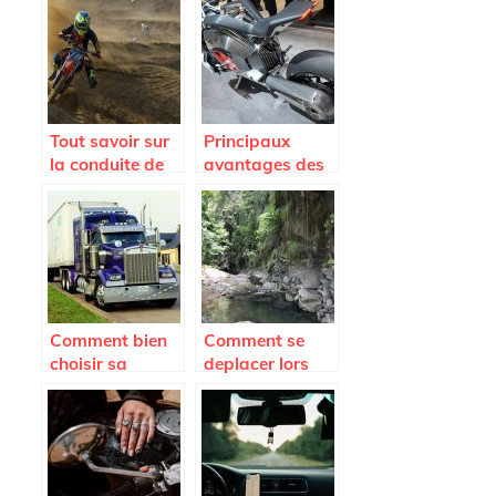
pièces
détachées de
son camion
Iveco ?
Tout savoir sur
Principaux
la conduite de
avantages des
la moto
motos
électriques
Comment bien
Comment se
choisir sa
deplacer lors
remorque ?
d’un sejour en
Martinique?