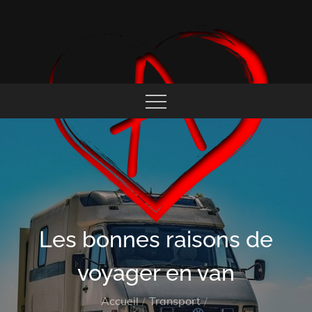
Skip
to
content
COEUR ALFISTE
Les bonnes raisons de
voyager en van
Accueil
Transport