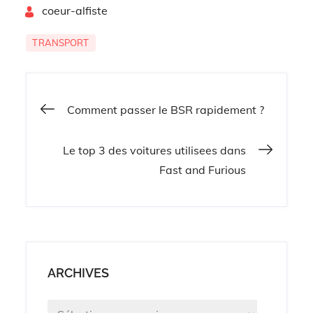
By
pour vous ?
coeur-alfiste
TRANSPORT
Navigation
Comment passer le BSR rapidement ?
de
Le top 3 des voitures utilisees dans
Fast and Furious
l’article
ARCHIVES
Archives