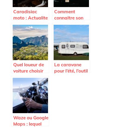
Caradisiac
Comment
moto : Actualite
connaitre son
moto, scooter,
nombre de
equipements et
points de
accessoires
permis ? Auto
moto
Moto Pneu
Quel loueur de
La caravane
voiture choisir
pour l’été, l’outil
sur l’Ile de la
préféré des
Reunion ?
vacances !
Waze ou Google
Maps : lequel
est le meilleur