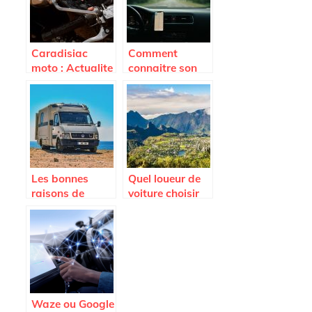
Caradisiac
Comment
moto : Actualite
connaitre son
moto, scooter,
nombre de
equipements et
points de
accessoires
permis ? Auto
moto
Moto Pneu
Les bonnes
Quel loueur de
raisons de
voiture choisir
voyager en van
sur l’Ile de la
Reunion ?
Waze ou Google