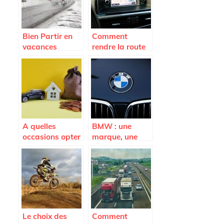
Bien Partir en
Comment
vacances
rendre la route
agréable ?
A quelles
BMW : une
occasions opter
marque, une
pour la location
performance
de voiture ?
Le choix des
Comment