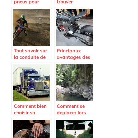
pneus pour
trouver
votre moto
facilement les
pièces
détachées de
son camion
Iveco ?
Tout savoir sur
Principaux
la conduite de
avantages des
la moto
motos
électriques
Comment bien
Comment se
choisir sa
deplacer lors
remorque ?
d’un sejour en
Martinique?