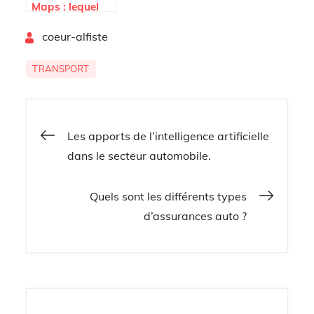
Maps : lequel
est le meilleur
By
pour vous ?
coeur-alfiste
TRANSPORT
Navigation
Les apports de l’intelligence artificielle
dans le secteur automobile.
de
Quels sont les différents types
l’article
d’assurances auto ?