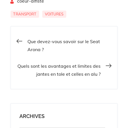
By
causes de
coeur-alfiste
pour vous ?
l’endommagem
ent
TRANSPORT
VOITURES
Navigation
Que devez-vous savoir sur le Seat
Arona ?
de
Quels sont les avantages et limites des
l’article
jantes en tole et celles en alu ?
ARCHIVES