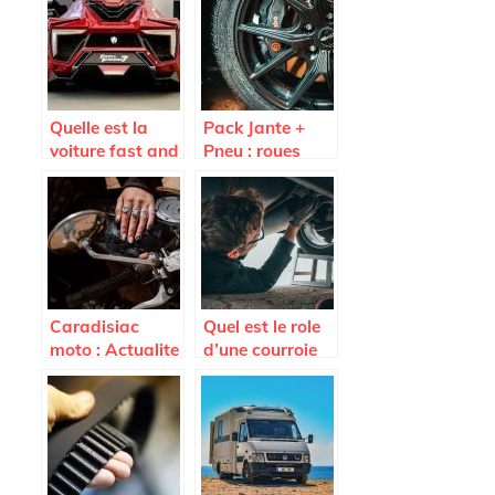
faire ?
Quelle est la
Pack Jante +
voiture fast and
Pneu : roues
Furious 7 la plus
completes pas
vendue aux
cheres sur
encheres ?
Avatacar.com
Caradisiac
Quel est le role
moto : Actualite
d’une courroie
moto, scooter,
d’alternateur
equipements et
accessoires
moto