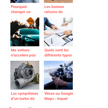
Pourquoi
Les bonnes
changer sa
raisons de
courroie de
voyager en van
distribution
Renault ?
Ma voiture
Quels sont les
n’accelere pas
différents types
plus; est-ce que
d’assurances
je dois changer
auto ?
l’embrayage ?
Les symptômes
Waze ou Google
d’un turbo de
Maps : lequel
voiture HS et les
est le meilleur