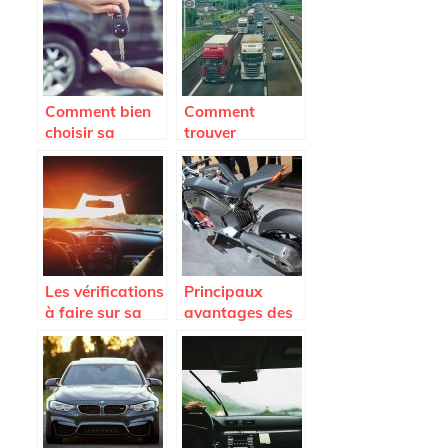
Comment bien
Comment
choisir sa
trouver
voiture ?
facilement les
pièces
détachées de
son camion
Iveco ?
Les vérifications
Principaux
à faire sur sa
avantages des
voiture pour un
motos
long trajet.
électriques