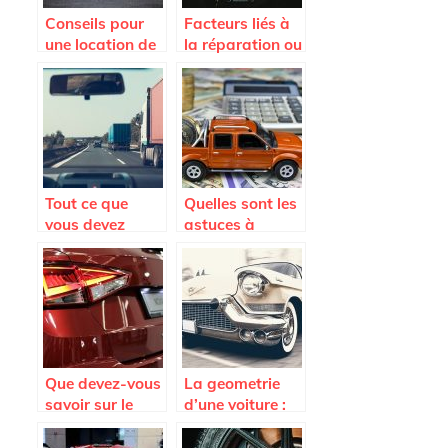
Conseils pour
Facteurs liés à
une location de
la réparation ou
voiture en
au
Martinique
remplacement
du pare-brise
Tout ce que
Quelles sont les
vous devez
astuces à
savoir avant
connaître pour
l’achat d’un
payer le moins
pare-brise de
cher possible
voiture
son assurance
auto ?
Que devez-vous
La geometrie
savoir sur le
d’une voiture :
Seat Arona ?
quand et
pourquoi la