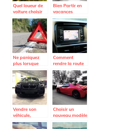
Quel loueur de
Bien Partir en
voiture choisir
vacances
sur l’Ile de la
Reunion ?
Ne paniquez
Comment
plus lorsque
rendre la route
vous tombez en
agréable ?
panne; appelez
la fourrière
Vendre son
Choisir un
véhicule,
nouveau modèle
comment faire ?
de voiture.