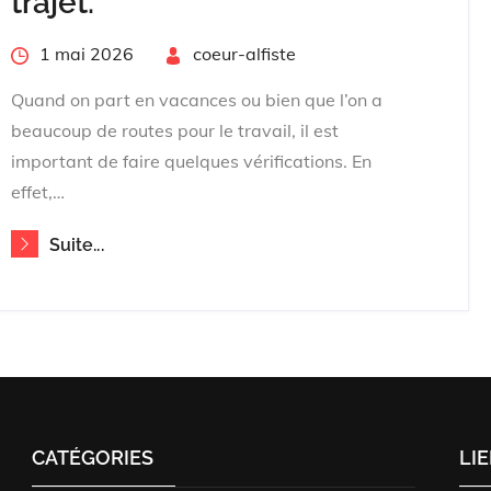
trajet.
Posted
1 mai 2026
By
coeur-alfiste
on
Quand on part en vacances ou bien que l’on a
beaucoup de routes pour le travail, il est
important de faire quelques vérifications. En
effet,…
Suite...
CATÉGORIES
LI