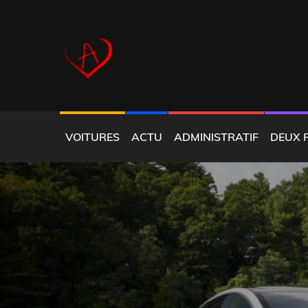
Skip
to
content
COEUR ALFISTE
VOITURES
ACTU
ADMINISTRATIF
DEUX 