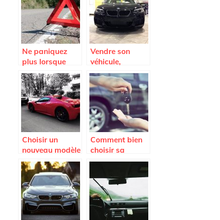
Ne paniquez
Vendre son
plus lorsque
véhicule,
vous tombez en
comment faire ?
panne; appelez
la fourrière
Choisir un
Comment bien
nouveau modèle
choisir sa
de voiture.
voiture ?