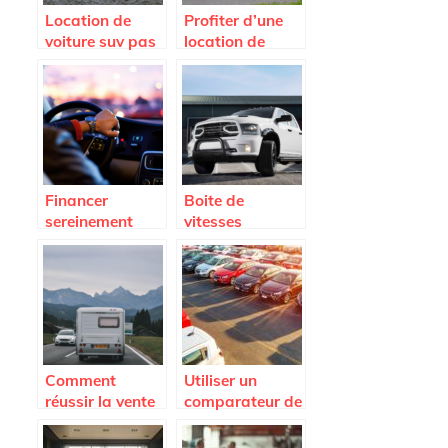
Location de
Profiter d’une
voiture suv pas
location de
cher : les
voiture haut de
avantages a
gamme pour
decouvrir
voyager avec
style
Financer
Boite de
sereinement
vitesses
l’achat de votre
automatique ou
vehicule
manuelle :
quelle option
privilegier ?
Comment
Utiliser un
réussir la vente
comparateur de
d’un utilitaire
voiture neuve
frigo d’occasion
pour dénicher