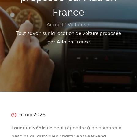
France
Accueil
Voitures
Tout savoir sur la location de voiture proposée
par Ada en France
Posted
6 mai 2026
on
Louer un véhicule
peut répondre à de nombreux
besoins du quotidien : partir en week-end,