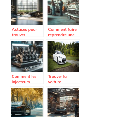
rapidement
les meilleures
offres à Abidjan
Astuces pour
Comment faire
trouver
reprendre une
facilement un
voiture de plus
appartement
de 10 ans ? De
avec garage
la casse à la
pour votre
nouvelle vie des
voiture
véhicules
Comment les
Trouver la
injecteurs
voiture
reconditionnés
d’occasion
améliorent la
ideale a Caen :
performance
guide des
moteur tout en
options
réduisant les
disponibles
coûts?