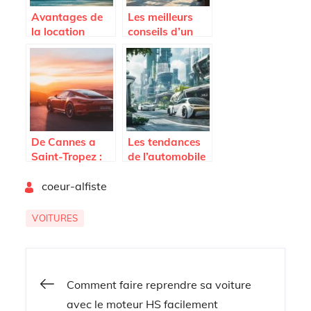
Avantages de
Les meilleurs
la location
conseils d’un
longue duree
blog auto pour
pour les
les amateurs de
vehicules de
mecanique
luxe
De Cannes a
Les tendances
Saint-Tropez :
de l’automobile
Decryptage des
en 2025 : entre
By
conditions de
coeur-alfiste
durabilité et
location de
innovation
Porsche pour
technologique
VOITURES
decouvrir le luxe
abordable et
flexible
Navigation
Comment faire reprendre sa voiture
avec le moteur HS facilement