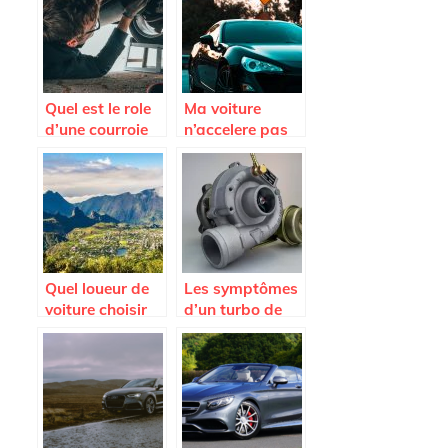
encheres ?
Avatacar.com
Quel est le role
Ma voiture
d’une courroie
n’accelere pas
d’alternateur
plus; est-ce que
je dois changer
l’embrayage ?
Quel loueur de
Les symptômes
voiture choisir
d’un turbo de
sur l’Ile de la
voiture HS et les
Reunion ?
causes de
l’endommagem
ent