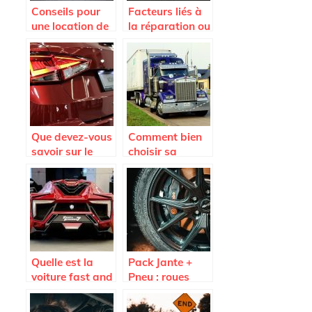
Conseils pour
Facteurs liés à
une location de
la réparation ou
voiture en
au
Martinique
remplacement
du pare-brise
Que devez-vous
Comment bien
savoir sur le
choisir sa
Seat Arona ?
remorque ?
Quelle est la
Pack Jante +
voiture fast and
Pneu : roues
Furious 7 la plus
completes pas
vendue aux
cheres sur