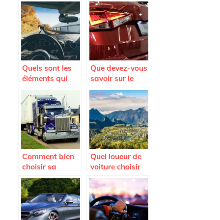
voiture ?
voiture en
Martinique
Quels sont les
Que devez-vous
éléments qui
savoir sur le
peuvent
Seat Arona ?
endommager le
pare-brise
d’une voiture ?
Comment bien
Quel loueur de
choisir sa
voiture choisir
remorque ?
sur l’Ile de la
Reunion ?