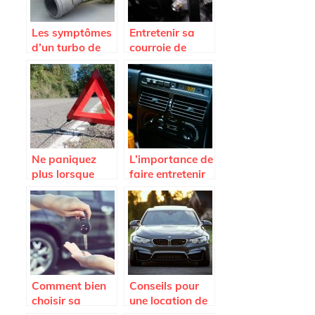
Les symptômes
Entretenir sa
d’un turbo de
courroie de
voiture HS et les
distribution
causes de
pour preserver
l’endommagem
son moteur
ent
Ne paniquez
L’importance de
plus lorsque
faire entretenir
vous tombez en
la climatisation
panne; appelez
de sa voiture
la fourrière
Comment bien
Conseils pour
choisir sa
une location de