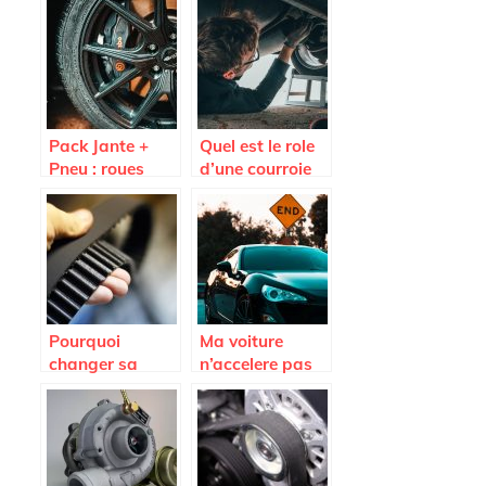
l’achat d’un
pourquoi la
pare-brise de
faire ?
voiture
Pack Jante +
Quel est le role
Pneu : roues
d’une courroie
completes pas
d’alternateur
cheres sur
Avatacar.com
Pourquoi
Ma voiture
changer sa
n’accelere pas
courroie de
plus; est-ce que
distribution
je dois changer
Renault ?
l’embrayage ?