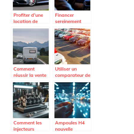
Profiter d’une
Financer
location de
sereinement
voiture haut de
l’achat de votre
gamme pour
vehicule
voyager avec
style
Comment
Utiliser un
réussir la vente
comparateur de
d’un utilitaire
voiture neuve
frigo d’occasion
pour dénicher
rapidement
les meilleures
offres à Abidjan
Comment les
Ampoules H4
injecteurs
nouvelle