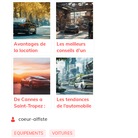
reconditionnés
génération :
améliorent la
L’alliance de
performance
l’écologie et de
moteur tout en
la sécurité
réduisant les
coûts?
Avantages de
Les meilleurs
la location
conseils d’un
longue duree
blog auto pour
pour les
les amateurs de
vehicules de
mecanique
luxe
De Cannes a
Les tendances
Saint-Tropez :
de l’automobile
Decryptage des
en 2025 : entre
By
conditions de
coeur-alfiste
durabilité et
location de
innovation
Porsche pour
technologique
EQUIPEMENTS
VOITURES