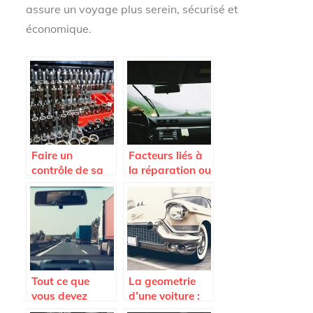
assure un voyage plus serein, sécurisé et
économique.
Faire un
Facteurs liés à
contrôle de sa
la réparation ou
voiture pour
au
rouler en toute
remplacement
sécurité
du pare-brise
Tout ce que
La geometrie
vous devez
d’une voiture :
savoir avant
quand et