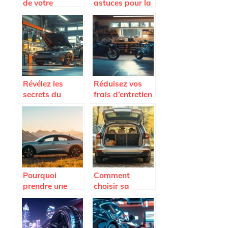
de votre
astuces pour la
Porsche ideale
rénovation du
cuir de voiture
Révélez les
Réduisez vos
secrets du
frais d’entretien
décalaminage
grâce aux
moteur pour des
bonnes
performances
pratiques pour
optimales
auto et moto
Pourquoi
Comment
prendre une
choisir sa
Citroën C4
voiture familiale
d’occasion est
avec grand
un choix
coffre : Notre