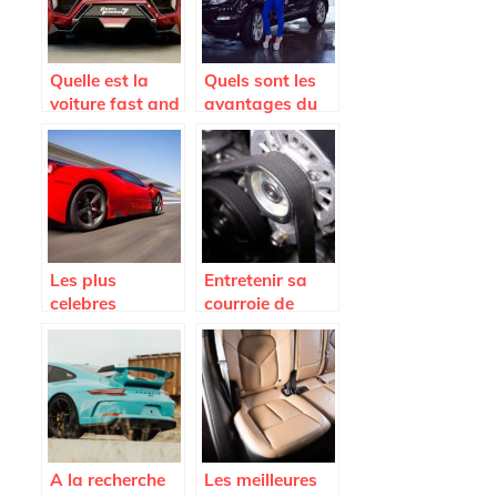
Quelle est la
Quels sont les
voiture fast and
avantages du
Furious 7 la plus
Land Rover
vendue aux
Range Rover
encheres ?
Velar Auric
Edition ?
Les plus
Entretenir sa
celebres
courroie de
voitures de
distribution
legende
pour preserver
son moteur
A la recherche
Les meilleures