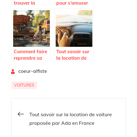
trouver la
pour s’amuser
meilleure
en famille ou
Peugeot
entre amis
d’occasion à
grâce à un
Brest : guide
rallye
d’achat et
automobile
conseils de
conforme à la
négociation
législation
Comment faire
Tout savoir sur
efficaces
reprendre sa
la location de
voiture avec le
voiture
By
moteur HS
coeur-alfiste
proposée par
facilement
Ada en France
VOITURES
Navigation
Tout savoir sur la location de voiture
proposée par Ada en France
de