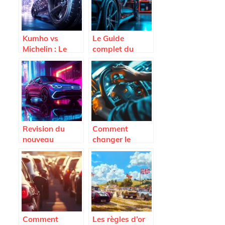
judicieux
guide des
carrosseries
2024
Kumho vs
Le Guide
Michelin : Le
complet du
Match Qualite-
polish voiture :
Prix des Pneus
Comment
en 2025
traiter
differemment
les carrosseries
neuves et
anciennes
Revision du
Comment
nouveau
changer le
Volkswagen
commodo de
Tiguan : Tout ce
votre voiture ?
qu’il faut savoir
Les meilleures
sources
d’approvisionne
ment pour votre
Alfa
Comment
Les règles d’or