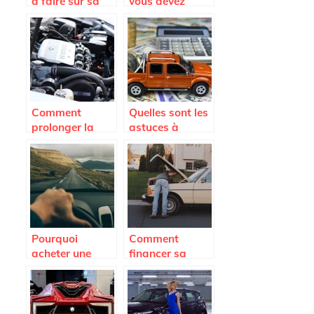
à faire sur sa
vous devez
voiture pour un
savoir avant
long trajet.
l’achat d’un
pare-brise de
voiture
Comment
Quelles sont les
prolonger la
astuces à
duree de vie de
connaître pour
son vehicule a
payer le moins
cout reduit ?
cher possible
son assurance
auto ?
Pourquoi
Comment
acheter une
financer sa
voiture
flotte
d’occasion ?
automobile
pour son
entreprise ?