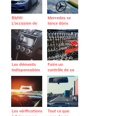
BMW:
Mercedes se
L’occasion de
lance dans
voitures
l’électrique avec
le modèle EQ et
d’autres à venir
Les éléments
Faire un
indispensables
contrôle de sa
pour ses
voiture pour
voyages en
rouler en toute
famille
sécurité
Les vérifications
Tout ce que