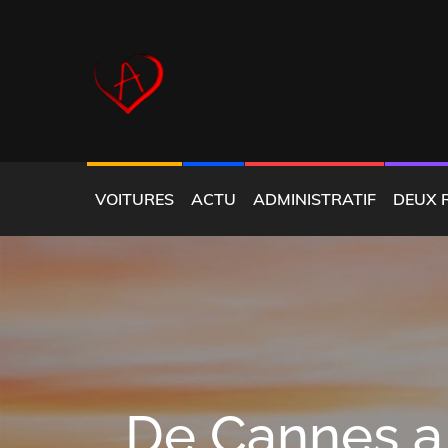
Skip
to
content
COEUR ALFISTE
VOITURES
ACTU
ADMINISTRATIF
DEUX 
De Cannes a 