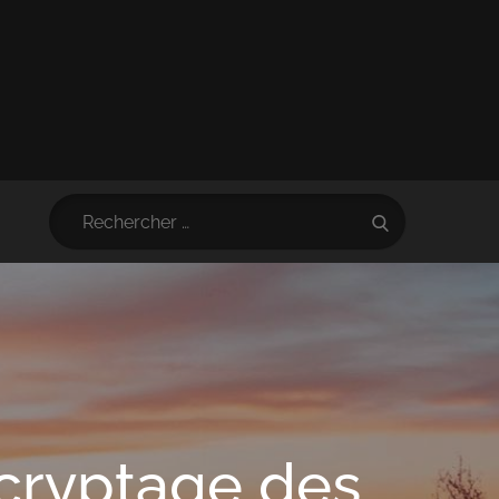
Search
Search
for:
ecryptage des