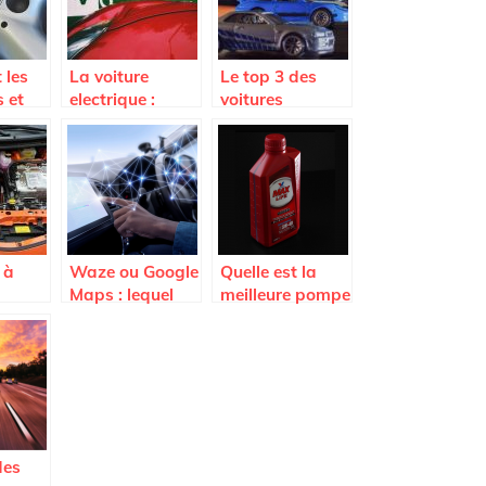
 les
La voiture
Le top 3 des
 et
electrique :
voitures
s
quels
utilisees dans
ole et
avantages ?
Fast and
lu ?
Furious
 à
Waze ou Google
Quelle est la
Maps : lequel
meilleure pompe
aire
est le meilleur
vidange d’huile
r son
pour vous ?
?
ne ?
des