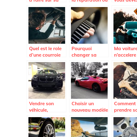
voiture pour un
au
savoir av
long trajet.
remplacement
l’achat d’
du pare-brise
pare-bris
voiture
Quel est le role
Pourquoi
Ma voitur
d’une courroie
changer sa
n’accelere
d’alternateur
courroie de
plus; est-
distribution
je dois ch
Renault ?
l’embraya
Vendre son
Choisir un
Comment
véhicule,
nouveau modèle
prendre s
comment faire ?
de voiture.
sa voiture