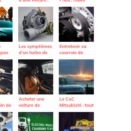
ant
quand et
completes pas
un
pourquoi la
cheres sur
e de
faire ?
Avatacar.com
e
Les symptômes
Entretenir sa
 pas
d’un turbo de
courroie de
ce que
voiture HS et les
distribution
anger
causes de
pour preserver
ge ?
l’endommagem
son moteur
ent
Acheter une
Le CoC
oin de
voiture de
Mitsubishi : tout
 ?
seconde main,
savoir sur ce
focus sur le côté
document
administratif
indispensable