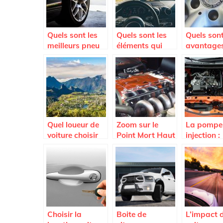
Quels sont les
Quels sont les
Quels sont
meilleurs pneu
éléments qui
avantages
de la marque
peuvent
limites de
Hankook ?
endommager le
jantes en t
pare-brise
celles en a
d’une voiture ?
Quel loueur de
Zoom sur le
La pompe
voiture choisir
Point Mort Haut
injection :
sur l’Ile de la
d’une voiture
comment f
Reunion ?
pour teste
électrovan
Choisir la
Boite de
L’impact 