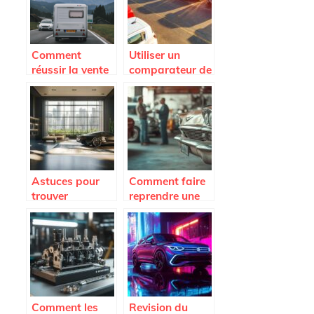
privilegier ?
Comment
Utiliser un
réussir la vente
comparateur de
d’un utilitaire
voiture neuve
frigo d’occasion
pour dénicher
rapidement
les meilleures
offres à Abidjan
Astuces pour
Comment faire
trouver
reprendre une
facilement un
voiture de plus
appartement
de 10 ans ? De
avec garage
la casse à la
pour votre
nouvelle vie des
voiture
véhicules
Comment les
Revision du