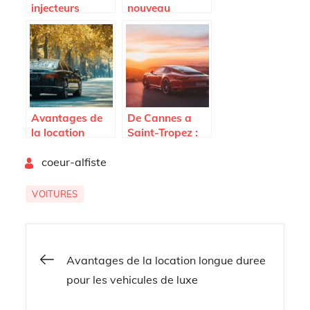
injecteurs
nouveau
reconditionnés
Volkswagen
améliorent la
Tiguan : Tout ce
performance
qu’il faut savoir
moteur tout en
réduisant les
coûts?
Avantages de
De Cannes a
la location
Saint-Tropez :
longue duree
Decryptage des
By
pour les
coeur-alfiste
conditions de
vehicules de
location de
luxe
Porsche pour
VOITURES
decouvrir le luxe
abordable et
flexible
Navigation
Avantages de la location longue duree
pour les vehicules de luxe
de