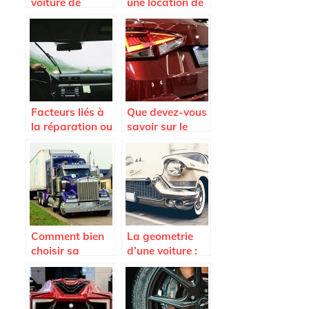
voiture de
une location de
seconde main,
voiture en
focus sur le côté
Martinique
administratif
Facteurs liés à
Que devez-vous
la réparation ou
savoir sur le
au
Seat Arona ?
remplacement
du pare-brise
Comment bien
La geometrie
choisir sa
d’une voiture :
remorque ?
quand et
pourquoi la
faire ?