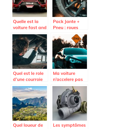
Quelle est la
Pack Jante +
voiture fast and
Pneu : roues
Furious 7 la plus
completes pas
vendue aux
cheres sur
encheres ?
Avatacar.com
Quel est le role
Ma voiture
d’une courroie
n’accelere pas
d’alternateur
plus; est-ce que
je dois changer
l’embrayage ?
Quel loueur de
Les symptômes