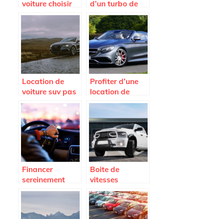
voiture choisir
d’un turbo de
sur l’Ile de la
voiture HS et les
Reunion ?
causes de
l’endommagem
ent
Location de
Profiter d’une
voiture suv pas
location de
cher : les
voiture haut de
avantages a
gamme pour
decouvrir
voyager avec
style
Financer
Boite de
sereinement
vitesses
l’achat de votre
automatique ou
vehicule
manuelle :
quelle option