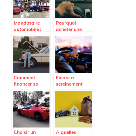
Mandataire
Pourquoi
automobile :
acheter une
Tout savoir sur
voiture
ce nouveau type
d’occasion ?
de vendeur auto
Comment
Financer
financer sa
sereinement
flotte
l’achat de votre
automobile
vehicule
pour son
entreprise ?
Choisir un
A quelles