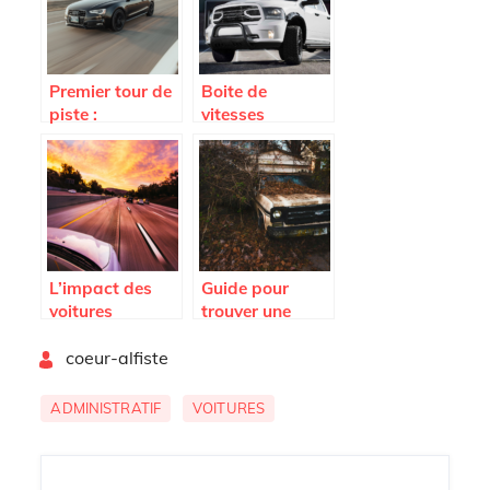
ent
Premier tour de
Boite de
piste :
vitesses
apprendre à
automatique ou
piloter une
manuelle :
voiture
quelle option
privilegier ?
L’impact des
Guide pour
voitures
trouver une
electriques en
casse
By
zone urbaine
coeur-alfiste
automobile
dans le
departement de
ADMINISTRATIF
VOITURES
l’orne