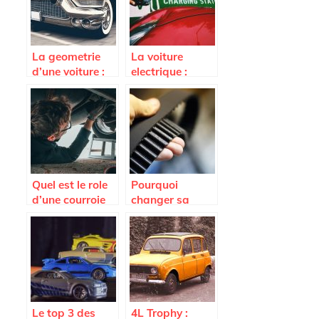
La geometrie
La voiture
d’une voiture :
electrique :
quand et
quels
pourquoi la
avantages ?
faire ?
Quel est le role
Pourquoi
d’une courroie
changer sa
d’alternateur
courroie de
distribution
Renault ?
Le top 3 des
4L Trophy :