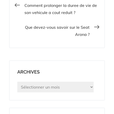
Navigation
Comment prolonger la duree de vie de
son vehicule a cout reduit ?
de
Que devez-vous savoir sur le Seat
l’article
Arona ?
ARCHIVES
Archives