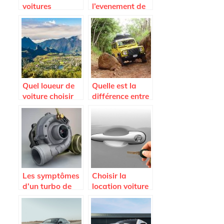
voitures
l’evenement de
utilisees dans
sport auto a ne
Fast and
pas manquer
Furious
Quel loueur de
Quelle est la
voiture choisir
différence entre
sur l’Ile de la
SUV et 4 x 4 ?
Reunion ?
Les symptômes
Choisir la
d’un turbo de
location voiture
voiture HS et les
longue durée
causes de
l’endommagem