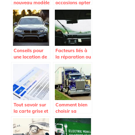
nouveau modèle
occasions opter
de voiture.
pour la location
de voiture ?
Conseils pour
Facteurs liés à
une location de
la réparation ou
voiture en
au
Martinique
remplacement
du pare-brise
Tout savoir sur
Comment bien
la carte grise et
choisir sa
son duplicata
remorque ?