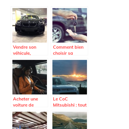
Vendre son
Comment bien
véhicule,
choisir sa
comment faire ?
voiture ?
Acheter une
Le CoC
voiture de
Mitsubishi : tout
seconde main,
savoir sur ce
focus sur le côté
document
administratif
indispensable