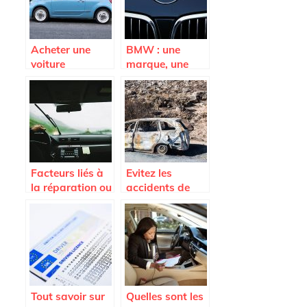
Acheter une
BMW : une
voiture
marque, une
d’occasion, est-
performance
ce rentable ?
Facteurs liés à
Evitez les
la réparation ou
accidents de
au
circulation avec
remplacement
nos quelques
du pare-brise
conseils !
Tout savoir sur
Quelles sont les