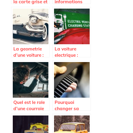
la carte grise et
informations
son duplicata
contenues dans
une carte grise ?
La geometrie
La voiture
d’une voiture :
electrique :
quand et
quels
pourquoi la
avantages ?
faire ?
Quel est le role
Pourquoi
d’une courroie
changer sa
d’alternateur
courroie de
distribution
Renault ?