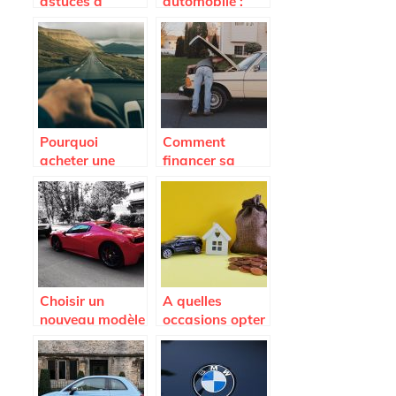
astuces à
automobile :
connaître pour
Tout savoir sur
payer le moins
ce nouveau type
cher possible
de vendeur auto
son assurance
auto ?
Pourquoi
Comment
acheter une
financer sa
voiture
flotte
d’occasion ?
automobile
pour son
entreprise ?
Choisir un
A quelles
nouveau modèle
occasions opter
de voiture.
pour la location
de voiture ?