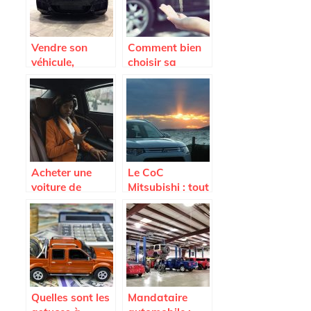
Vendre son
Comment bien
véhicule,
choisir sa
comment faire ?
voiture ?
Acheter une
Le CoC
voiture de
Mitsubishi : tout
seconde main,
savoir sur ce
focus sur le côté
document
administratif
indispensable
Quelles sont les
Mandataire