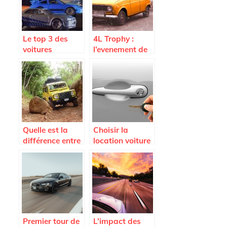
Le top 3 des
4L Trophy :
voitures
l’evenement de
utilisees dans
sport auto a ne
Fast and
pas manquer
Furious
Quelle est la
Choisir la
différence entre
location voiture
SUV et 4 x 4 ?
longue durée
Premier tour de
L’impact des