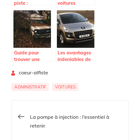
piste :
voitures
apprendre à
electriques en
piloter une
zone urbaine
voiture
Guide pour
Les avantages
trouver une
indeniables de
casse
choisir une
By
automobile
coeur-alfiste
voiture
dans le
d’occasion 3008
departement de
ADMINISTRATIF
VOITURES
l’orne
Navigation
La pompe à injection : l’essentiel à
retenir
de