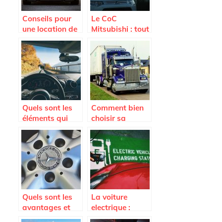
Conseils pour
Le CoC
une location de
Mitsubishi : tout
voiture en
savoir sur ce
Martinique
document
indispensable
Quels sont les
Comment bien
éléments qui
choisir sa
peuvent
remorque ?
endommager le
pare-brise
d’une voiture ?
Quels sont les
La voiture
avantages et
electrique :
limites des
quels