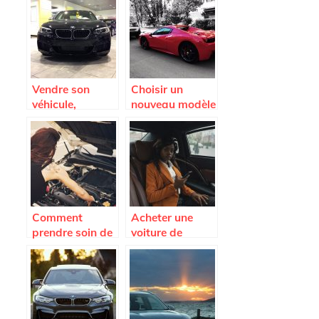
causes de
pour preserver
l’endommagem
son moteur
ent
Vendre son
Choisir un
véhicule,
nouveau modèle
comment faire ?
de voiture.
Comment
Acheter une
prendre soin de
voiture de
sa voiture ?
seconde main,
focus sur le côté
administratif