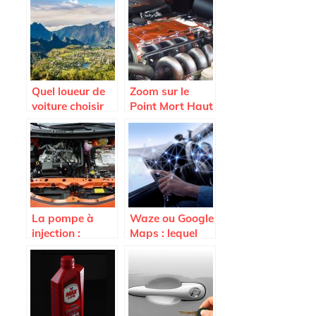
jantes en tole et
avantages ?
celles en alu ?
Quel loueur de
Zoom sur le
voiture choisir
Point Mort Haut
sur l’Ile de la
d’une voiture
Reunion ?
La pompe à
Waze ou Google
injection :
Maps : lequel
comment faire
est le meilleur
pour tester son
pour vous ?
électrovanne ?