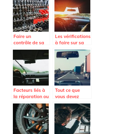
Faire un
Les vérifications
contrôle de sa
à faire sur sa
voiture pour
voiture pour un
rouler en toute
long trajet.
sécurité
Facteurs liés à
Tout ce que
la réparation ou
vous devez
au
savoir avant
remplacement
l’achat d’un
du pare-brise
pare-brise de
voiture