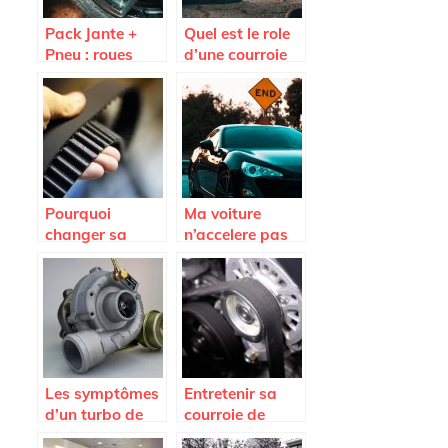
Pack Jante +
Quel est le role
Pneu : roues
d’une courroie
completes pas
d’alternateur
cheres sur
Avatacar.com
Pourquoi
Ma voiture
changer sa
n’accelere pas
courroie de
plus; est-ce que
distribution
je dois changer
Renault ?
l’embrayage ?
Les symptômes
Entretenir sa
d’un turbo de
courroie de
voiture HS et les
distribution