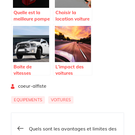
Quelle est la
Choisir la
meilleure pompe
location voiture
vidange d’huile
longue durée
?
Boite de
L’impact des
vitesses
voitures
automatique ou
electriques en
By
manuelle :
coeur-alfiste
zone urbaine
quelle option
privilegier ?
EQUIPEMENTS
VOITURES
Navigation
Quels sont les avantages et limites des