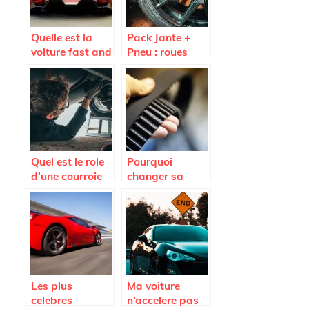
Quelle est la
Pack Jante +
voiture fast and
Pneu : roues
Furious 7 la plus
completes pas
vendue aux
cheres sur
encheres ?
Avatacar.com
Quel est le role
Pourquoi
d’une courroie
changer sa
d’alternateur
courroie de
distribution
Renault ?
Les plus
Ma voiture
celebres
n’accelere pas