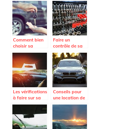
comment faire ?
pour la location
de voiture ?
Comment bien
Faire un
choisir sa
contrôle de sa
voiture ?
voiture pour
rouler en toute
sécurité
Les vérifications
Conseils pour
à faire sur sa
une location de
voiture pour un
voiture en
long trajet.
Martinique