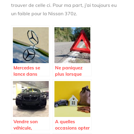
trouver de celle ci. Pour ma part, j’ai toujours eu
un faible pour la Nissan 370z.
Mercedes se
Ne paniquez
lance dans
plus lorsque
l’électrique avec
vous tombez en
le modèle EQ et
panne; appelez
d’autres à venir
la fourrière
Vendre son
A quelles
véhicule,
occasions opter