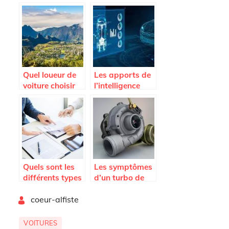
voitures de
plus; est-ce que
legende
je dois changer
l’embrayage ?
Quel loueur de
Les apports de
voiture choisir
l’intelligence
sur l’Ile de la
artificielle dans
Reunion ?
le secteur
automobile.
Quels sont les
Les symptômes
différents types
d’un turbo de
d’assurances
voiture HS et les
By
auto ?
coeur-alfiste
causes de
l’endommagem
ent
VOITURES