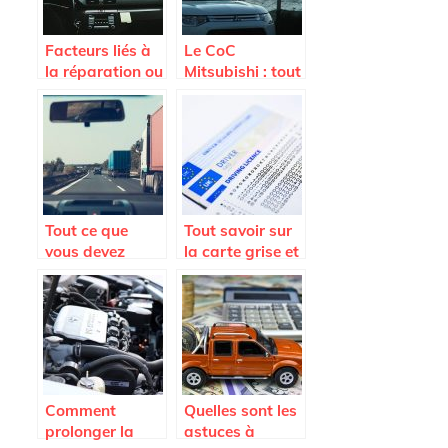
Facteurs liés à
Le CoC
la réparation ou
Mitsubishi : tout
au
savoir sur ce
remplacement
document
du pare-brise
indispensable
Tout ce que
Tout savoir sur
vous devez
la carte grise et
savoir avant
son duplicata
l’achat d’un
pare-brise de
voiture
Comment
Quelles sont les
prolonger la
astuces à