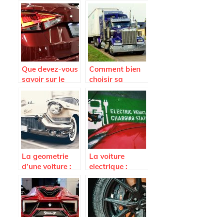
duree de vie de
connaître pour
son vehicule a
payer le moins
cout reduit ?
cher possible
son assurance
auto ?
Que devez-vous
Comment bien
savoir sur le
choisir sa
Seat Arona ?
remorque ?
La geometrie
La voiture
d’une voiture :
electrique :
quand et
quels
pourquoi la
avantages ?
faire ?