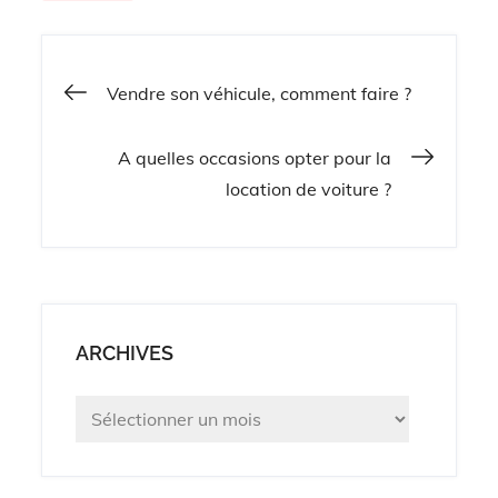
Navigation
Vendre son véhicule, comment faire ?
de
A quelles occasions opter pour la
location de voiture ?
l’article
ARCHIVES
Archives