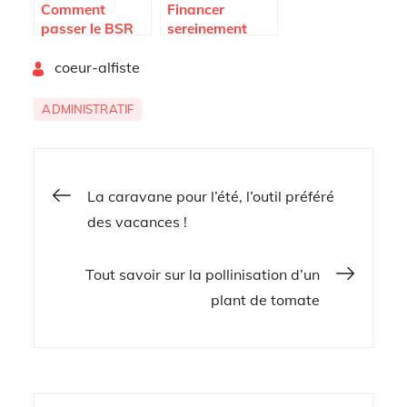
Comment
Financer
passer le BSR
sereinement
rapidement ?
l’achat de votre
By
coeur-alfiste
vehicule
ADMINISTRATIF
Navigation
La caravane pour l’été, l’outil préféré
des vacances !
de
Tout savoir sur la pollinisation d’un
l’article
plant de tomate