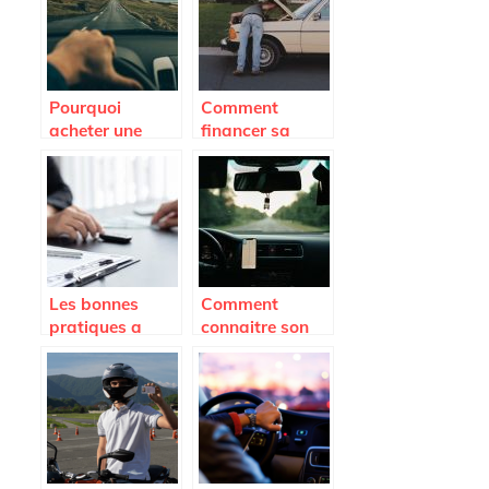
cher possible
de vendeur auto
son assurance
auto ?
Pourquoi
Comment
acheter une
financer sa
voiture
flotte
d’occasion ?
automobile
pour son
entreprise ?
Les bonnes
Comment
pratiques a
connaitre son
connaitre
nombre de
lorsqu’on vend
points de
un vehicule
permis ? Auto
d’occasion.
Moto Pneu