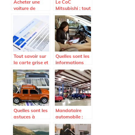
Acheter une
Le CoC
voiture de
Mitsubishi : tout
seconde main,
savoir sur ce
focus sur le côté
document
administratif
indispensable
Tout savoir sur
Quelles sont les
la carte grise et
informations
son duplicata
contenues dans
une carte grise ?
Quelles sont les
Mandataire
astuces à
automobile :
connaître pour
Tout savoir sur
payer le moins
ce nouveau type