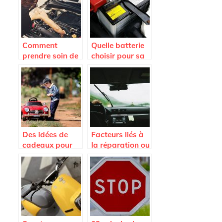
Comment
Quelle batterie
prendre soin de
choisir pour sa
sa voiture ?
voiture de
collection ?
Des idées de
Facteurs liés à
cadeaux pour
la réparation ou
votre enfant
au
remplacement
du pare-brise