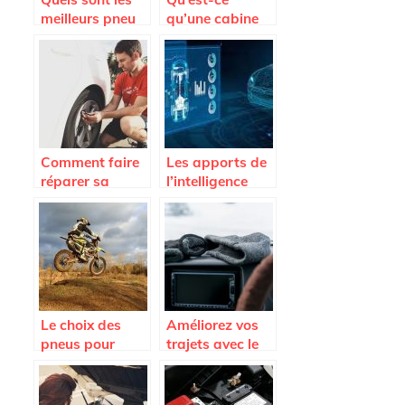
meilleurs pneu
qu’une cabine
de la marque
de sablage ?
Hankook ?
Comment faire
Les apports de
réparer sa
l’intelligence
voiture à petits
artificielle dans
prix ?
le secteur
automobile.
Le choix des
Améliorez vos
pneus pour
trajets avec le
votre moto
lecteur DVD
voiture