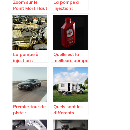
Zoom sur le
La pompe à
Point Mort Haut
injection :
d’une voiture
comment faire
pour tester son
électrovanne ?
La pompe à
Quelle est la
injection :
meilleure pompe
l’essentiel à
vidange d’huile
retenir
?
Premier tour de
Quels sont les
piste :
differents
apprendre à
camping-car
piloter une
sur le marche ?