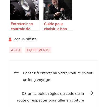
voiture
Entretenir sa
Guide pour
courroie de
choisir le bon
distribution
porte-velo sur
By
pour preserver
coeur-alfiste
attelage
son moteur
ACTU
EQUIPEMENTS
Navigation
Pensez à entretenir votre voiture avant
un long voyage
de
03 principales règles du code de la
l’article
route à respecter pour aller en voiture