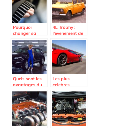
Pourquoi
4L Trophy :
changer sa
l’evenement de
courroie de
sport auto a ne
distribution
pas manquer
Renault ?
Quels sont les
Les plus
avantages du
celebres
Land Rover
voitures de
Range Rover
legende
Velar Auric
Edition ?