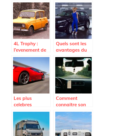
d’un sejour en
connaitre
Martinique?
lorsqu’on vend
un vehicule
d’occasion.
4L Trophy :
Quels sont les
l’evenement de
avantages du
sport auto a ne
Land Rover
pas manquer
Range Rover
Velar Auric
Edition ?
Les plus
Comment
celebres
connaitre son
voitures de
nombre de
legende
points de
permis ? Auto
Moto Pneu