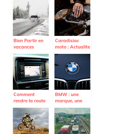
Bien Partir en
Caradisiac
vacances
moto : Actualite
moto, scooter,
equipements et
accessoires
moto
Comment
BMW : une
rendre la route
marque, une
agréable ?
performance