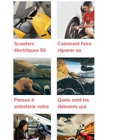
première moto ?
de sablage ?
Scooters
Comment faire
électriques 50
réparer sa
cc ou 125 cc :
voiture à petits
quelle
prix ?
signification ?
Pensez à
Quels sont les
entretenir votre
éléments qui
voiture avant un
peuvent
long voyage
endommager le
pare-brise
d’une voiture ?