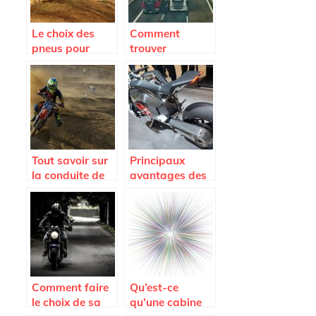
Le choix des
Comment
pneus pour
trouver
votre moto
facilement les
pièces
détachées de
son camion
Iveco ?
Tout savoir sur
Principaux
la conduite de
avantages des
la moto
motos
électriques
Comment faire
Qu’est-ce
le choix de sa
qu’une cabine