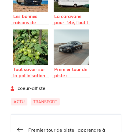
Les bonnes
La caravane
raisons de
pour l’été, l’outil
voyager en van
préféré des
vacances !
Tout savoir sur
Premier tour de
la pollinisation
piste :
d’un plant de
apprendre à
By
tomate
coeur-alfiste
piloter une
voiture
ACTU
TRANSPORT
Navigation
Premier tour de piste : apprendre à