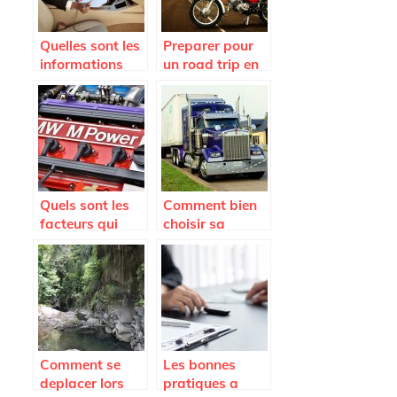
Quelles sont les
Preparer pour
informations
un road trip en
contenues dans
moto
une carte grise ?
Quels sont les
Comment bien
facteurs qui
choisir sa
peuvent
remorque ?
endommager
une voiture ?
Comment se
Les bonnes
deplacer lors
pratiques a