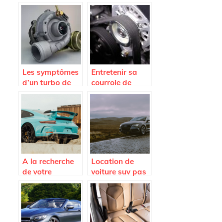
completes pas
plus; est-ce que
cheres sur
je dois changer
Avatacar.com
l’embrayage ?
Les symptômes
Entretenir sa
d’un turbo de
courroie de
voiture HS et les
distribution
causes de
pour preserver
l’endommagem
son moteur
ent
A la recherche
Location de
de votre
voiture suv pas
Porsche ideale
cher : les
avantages a
decouvrir