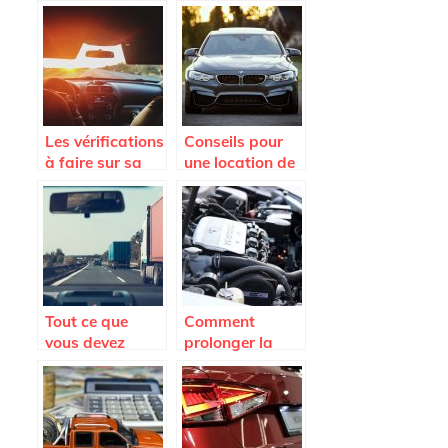
voiture ?
voiture pour
rouler en toute
sécurité
Les vérifications
Conseils pour
à faire sur sa
une location de
voiture pour un
voiture en
long trajet.
Martinique
Tout ce que
Comment
vous devez
prolonger la
savoir avant
duree de vie de
l’achat d’un
son vehicule a
pare-brise de
cout reduit ?
voiture