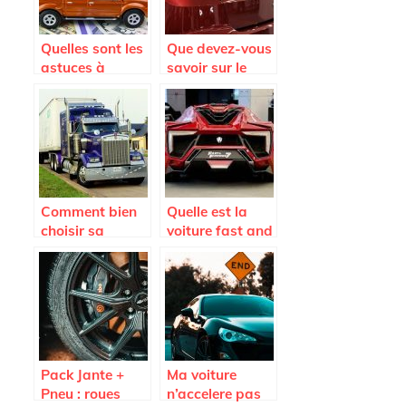
Quelles sont les
Que devez-vous
astuces à
savoir sur le
connaître pour
Seat Arona ?
payer le moins
cher possible
son assurance
auto ?
Comment bien
Quelle est la
choisir sa
voiture fast and
remorque ?
Furious 7 la plus
vendue aux
encheres ?
Pack Jante +
Ma voiture
Pneu : roues
n’accelere pas