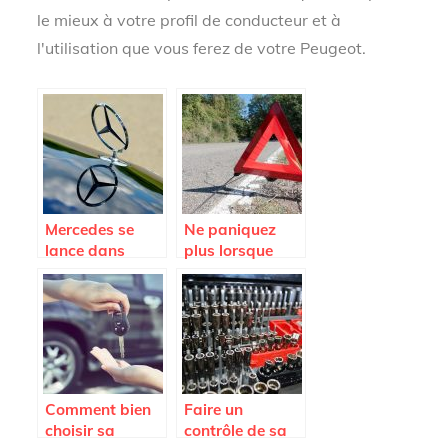
le mieux à votre profil de conducteur et à
l'utilisation que vous ferez de votre Peugeot.
Mercedes se
Ne paniquez
lance dans
plus lorsque
l’électrique avec
vous tombez en
le modèle EQ et
panne; appelez
d’autres à venir
la fourrière
Comment bien
Faire un
choisir sa
contrôle de sa