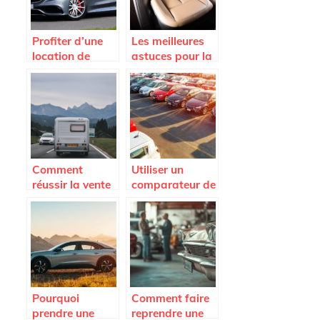
Profiter d’une
Les meilleures
location de
astuces pour la
voiture haut de
rénovation du
gamme pour
cuir de voiture
voyager avec
style
Comment
Utiliser un
réussir la vente
comparateur de
d’un utilitaire
voiture neuve
frigo d’occasion
pour dénicher
rapidement
les meilleures
offres à Abidjan
Pourquoi
Comment faire
prendre une
reprendre une