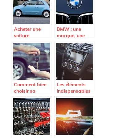
Acheter une
BMW : une
voiture
marque, une
d’occasion, est-
performance
ce rentable ?
Comment bien
Les éléments
choisir sa
indispensables
voiture ?
pour ses
voyages en
famille