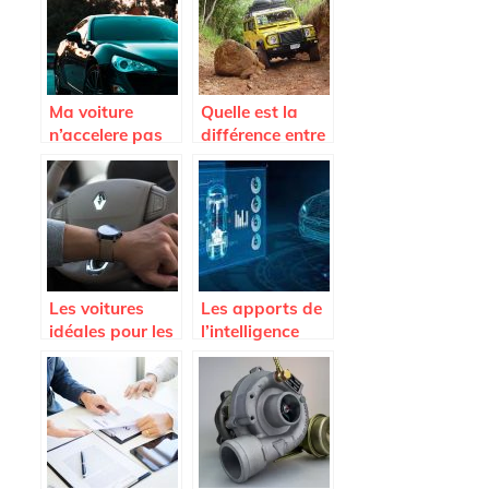
Velar Auric
Edition ?
Ma voiture
Quelle est la
n’accelere pas
différence entre
plus; est-ce que
SUV et 4 x 4 ?
je dois changer
l’embrayage ?
Les voitures
Les apports de
idéales pour les
l’intelligence
jeunes
artificielle dans
conducteurs
le secteur
automobile.