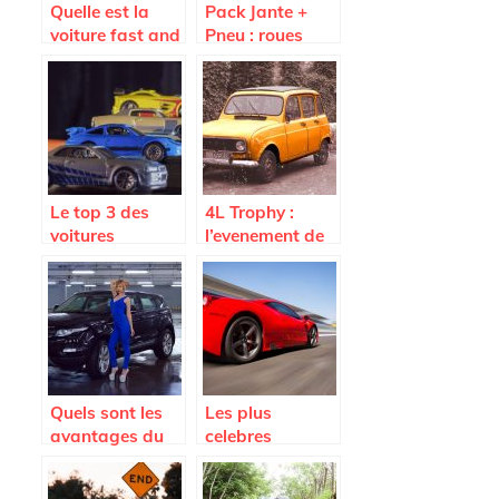
Quelle est la
Pack Jante +
voiture fast and
Pneu : roues
Furious 7 la plus
completes pas
vendue aux
cheres sur
encheres ?
Avatacar.com
Le top 3 des
4L Trophy :
voitures
l’evenement de
utilisees dans
sport auto a ne
Fast and
pas manquer
Furious
Quels sont les
Les plus
avantages du
celebres
Land Rover
voitures de
Range Rover
legende