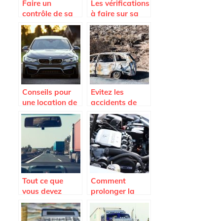
Faire un
Les vérifications
contrôle de sa
à faire sur sa
voiture pour
voiture pour un
rouler en toute
long trajet.
sécurité
Conseils pour
Evitez les
une location de
accidents de
voiture en
circulation avec
Martinique
nos quelques
conseils !
Tout ce que
Comment
vous devez
prolonger la
savoir avant
duree de vie de
l’achat d’un
son vehicule a