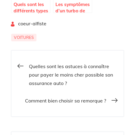
Quels sont les
Les symptômes
différents types
d’un turbo de
d’assurances
voiture HS et les
By
auto ?
coeur-alfiste
causes de
l’endommagem
ent
VOITURES
Navigation
Quelles sont les astuces à connaître
pour payer le moins cher possible son
de
assurance auto ?
l’article
Comment bien choisir sa remorque ?