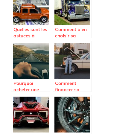
pare-brise de
cout reduit ?
voiture
Quelles sont les
Comment bien
astuces à
choisir sa
connaître pour
remorque ?
payer le moins
cher possible
son assurance
auto ?
Pourquoi
Comment
acheter une
financer sa
voiture
flotte
d’occasion ?
automobile
pour son
entreprise ?