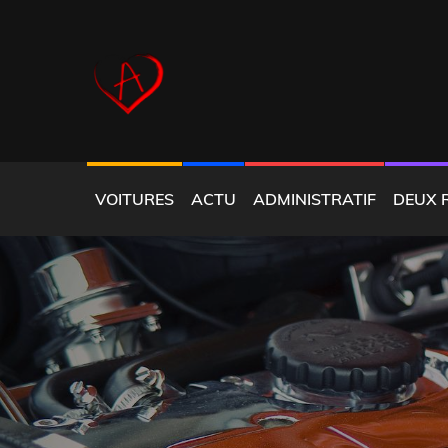
Skip
to
content
COEUR ALFISTE
VOITURES
ACTU
ADMINISTRATIF
DEUX 