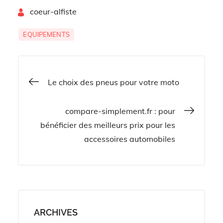
distribution
porte-velo sur
By
pour preserver
coeur-alfiste
attelage
son moteur
EQUIPEMENTS
Navigation
Le choix des pneus pour votre moto
de
compare-simplement.fr : pour
bénéficier des meilleurs prix pour les
l’article
accessoires automobiles
ARCHIVES