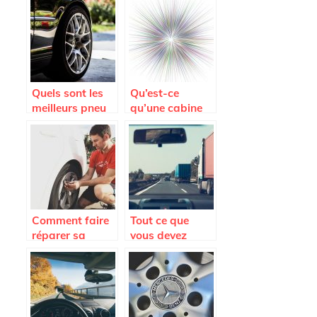
long trajet.
remplacement
du pare-brise
Quels sont les
Qu’est-ce
meilleurs pneu
qu’une cabine
de la marque
de sablage ?
Hankook ?
Comment faire
Tout ce que
réparer sa
vous devez
voiture à petits
savoir avant
prix ?
l’achat d’un
pare-brise de
voiture