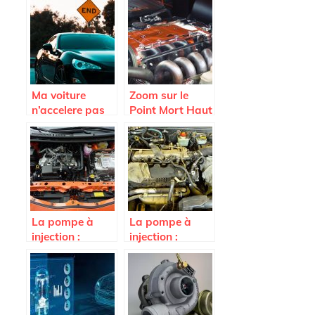
distribution
Renault ?
Ma voiture
Zoom sur le
n’accelere pas
Point Mort Haut
plus; est-ce que
d’une voiture
je dois changer
l’embrayage ?
La pompe à
La pompe à
injection :
injection :
comment faire
l’essentiel à
pour tester son
retenir
électrovanne ?