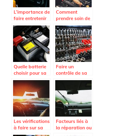
L’importance de
Comment
faire entretenir
prendre soin de
la climatisation
sa voiture ?
de sa voiture
Quelle batterie
Faire un
choisir pour sa
contrôle de sa
voiture de
voiture pour
collection ?
rouler en toute
sécurité
Les vérifications
Facteurs liés à
à faire sur sa
la réparation ou
voiture pour un
au