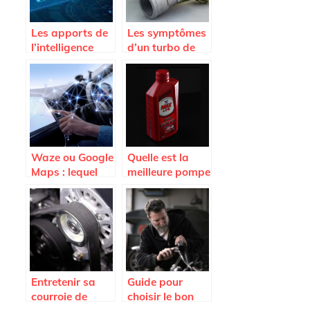
Les apports de
Les symptômes
l’intelligence
d’un turbo de
artificielle dans
voiture HS et les
le secteur
causes de
automobile.
l’endommagem
ent
Waze ou Google
Quelle est la
Maps : lequel
meilleure pompe
est le meilleur
vidange d’huile
pour vous ?
?
Entretenir sa
Guide pour
courroie de
choisir le bon