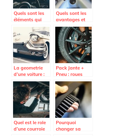
Quels sont les
Quels sont les
éléments qui
avantages et
peuvent
limites des
endommager le
jantes en tole et
pare-brise
celles en alu ?
d’une voiture ?
La geometrie
Pack Jante +
d’une voiture :
Pneu : roues
quand et
completes pas
pourquoi la
cheres sur
faire ?
Avatacar.com
Quel est le role
Pourquoi
d’une courroie
changer sa
d’alternateur
courroie de