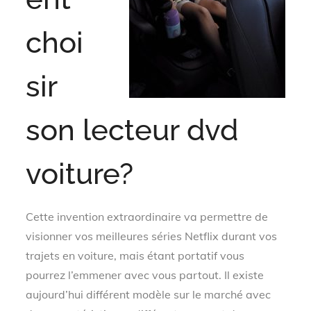
choi
sir
son lecteur dvd
voiture?
Cette invention extraordinaire va permettre de
visionner vos meilleures séries Netflix durant vos
trajets en voiture, mais étant portatif vous
pourrez l’emmener avec vous partout. Il existe
aujourd’hui différent modèle sur le marché avec