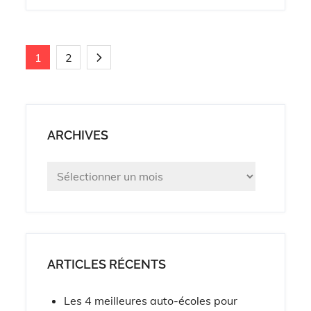
Pagination
1
2
des
ARCHIVES
publications
Archives
ARTICLES RÉCENTS
Les 4 meilleures auto-écoles pour