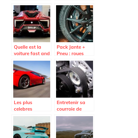
Seat Arona ?
flotte
automobile
pour son
entreprise ?
Quelle est la
Pack Jante +
voiture fast and
Pneu : roues
Furious 7 la plus
completes pas
vendue aux
cheres sur
encheres ?
Avatacar.com
Les plus
Entretenir sa
celebres
courroie de
voitures de
distribution
legende
pour preserver
son moteur