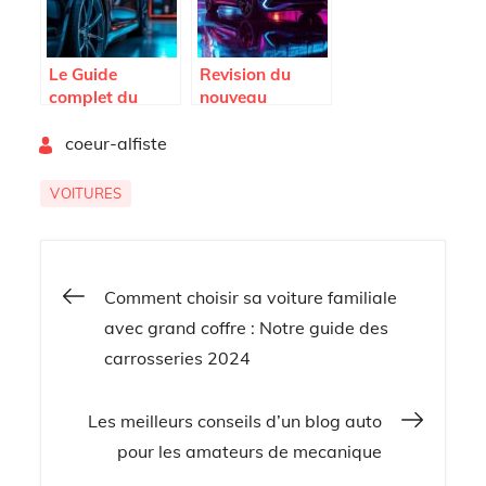
carrosseries
2024
Le Guide
Revision du
complet du
nouveau
polish voiture :
Volkswagen
By
Comment
coeur-alfiste
Tiguan : Tout ce
traiter
qu’il faut savoir
differemment
VOITURES
les carrosseries
neuves et
anciennes
Navigation
Comment choisir sa voiture familiale
avec grand coffre : Notre guide des
de
carrosseries 2024
l’article
Les meilleurs conseils d’un blog auto
pour les amateurs de mecanique