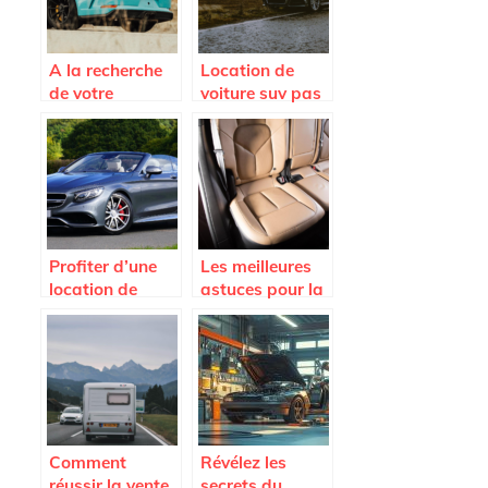
A la recherche
Location de
de votre
voiture suv pas
Porsche ideale
cher : les
avantages a
decouvrir
Profiter d’une
Les meilleures
location de
astuces pour la
voiture haut de
rénovation du
gamme pour
cuir de voiture
voyager avec
style
Comment
Révélez les
réussir la vente
secrets du