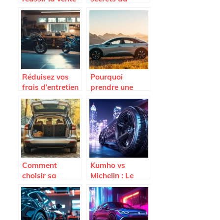
d’un utilitaire
décalaminage
frigo d’occasion
moteur pour des
rapidement
performances
optimales
Réduisez vos
Pourquoi
frais d’entretien
prendre une
grâce aux
Citroën C4
bonnes
d’occasion est
pratiques pour
un choix
auto et moto
judicieux
Comment
Kumho vs
choisir sa
Michelin : Le
voiture familiale
Match Qualite-
avec grand
Prix des Pneus
coffre : Notre
en 2025
guide des