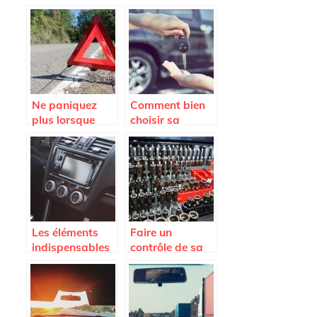
voitures
l’électrique avec
le modèle EQ et
d’autres à venir
Ne paniquez
Comment bien
plus lorsque
choisir sa
vous tombez en
voiture ?
panne; appelez
la fourrière
Les éléments
Faire un
indispensables
contrôle de sa
pour ses
voiture pour
voyages en
rouler en toute
famille
sécurité