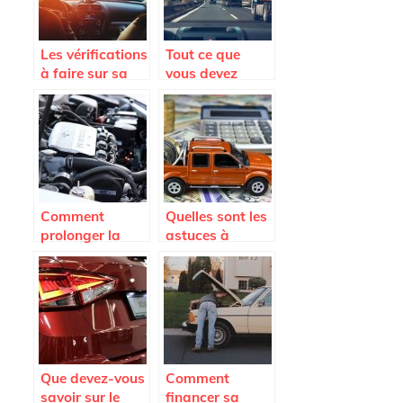
Les vérifications
Tout ce que
à faire sur sa
vous devez
voiture pour un
savoir avant
long trajet.
l’achat d’un
pare-brise de
voiture
Comment
Quelles sont les
prolonger la
astuces à
duree de vie de
connaître pour
son vehicule a
payer le moins
cout reduit ?
cher possible
son assurance
auto ?
Que devez-vous
Comment
savoir sur le
financer sa