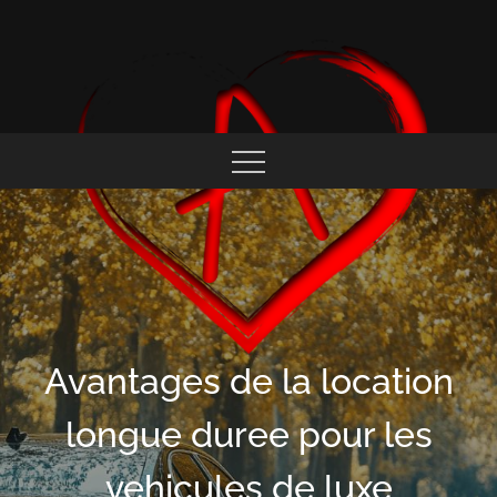
Skip
to
content
COEUR ALFISTE
Avantages de la location
longue duree pour les
vehicules de luxe