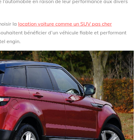
e l’automobile en raison de leur performance aux divers
oisir la
location voiture comme un SUV pas cher
ouhaitent bénéficier d’un véhicule fiable et performant
tel engin.