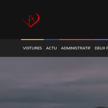
Skip
to
content
COEUR ALFISTE
VOITURES
ACTU
ADMINISTRATIF
DEUX 