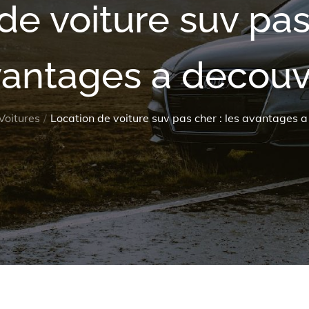
de voiture suv pas 
antages a decouv
Voitures
Location de voiture suv pas cher : les avantages a