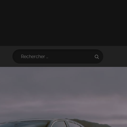
Search
Search
for: