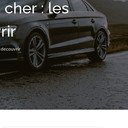
cher : les
rir
 decouvrir