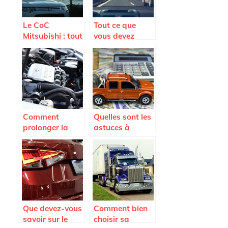
Le CoC
Tout ce que
Mitsubishi : tout
vous devez
savoir sur ce
savoir avant
document
l’achat d’un
indispensable
pare-brise de
voiture
Comment
Quelles sont les
prolonger la
astuces à
duree de vie de
connaître pour
son vehicule a
payer le moins
cout reduit ?
cher possible
son assurance
auto ?
Que devez-vous
Comment bien
savoir sur le
choisir sa