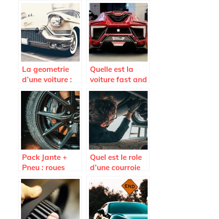
Seat Arona ?
remorque ?
La geometrie
Quelle est la
d’une voiture :
voiture fast and
quand et
Furious 7 la plus
pourquoi la
vendue aux
faire ?
encheres ?
Pack Jante +
Quel est le role
Pneu : roues
d’une courroie
completes pas
d’alternateur
cheres sur
Avatacar.com