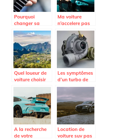
Pourquoi
Ma voiture
changer sa
n’accelere pas
courroie de
plus; est-ce que
distribution
je dois changer
Renault ?
l’embrayage ?
Quel loueur de
Les symptômes
voiture choisir
d’un turbo de
sur l’Ile de la
voiture HS et les
Reunion ?
causes de
l’endommagem
ent
A la recherche
Location de
de votre
voiture suv pas