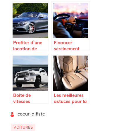
Porsche ideale
cher : les
avantages a
decouvrir
Profiter d’une
Financer
location de
sereinement
voiture haut de
l’achat de votre
gamme pour
vehicule
voyager avec
style
Boite de
Les meilleures
vitesses
astuces pour la
automatique ou
rénovation du
By
manuelle :
coeur-alfiste
cuir de voiture
quelle option
privilegier ?
VOITURES