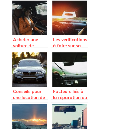
Acheter une
Les vérifications
voiture de
à faire sur sa
seconde main,
voiture pour un
focus sur le côté
long trajet.
administratif
Conseils pour
Facteurs liés à
une location de
la réparation ou
voiture en
au
Martinique
remplacement
du pare-brise